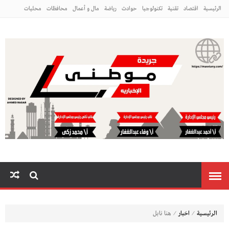
الرئيسية
اقتصاد
تقنية
تكنولوجيا
حوادث
رياضة
مال و أعمال
محافظات
محليات
مراه ومنوعات
منوعات
م
⁄
⁄
الرئيسية
اخبار
هنا نابل