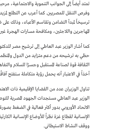
تمتد أيضاً إلى الجوانب التنموية والاجتماعية، مرحب
وفرص التنقل للمصريين. كما أعرب عن التطلع لمزيد 
ترسيخاً لمبدأ التضامن وتقاسم الأعباء، وذلك على ض
المهاجرين واللاجئين، ومكافحة مسارات الهجرة غير ا
كما أشار الوزير عبد العاطي إلى ترشيح مصر للدكتور خ
حظي به ترشيحه من دعم متزايد من الدول والمنظمات
الثقافة قوة لصناعة المستقبل وجسرًا للسلام والتفا
أخذاً في الاعتبار أنه يحمل رؤية متكاملة ستفتح آفاقً
‏‎تناول الوزيران عدد من القضايا الإقليمية ذات ا
الوزير عبد العاطي مستجدات الجهود المصرية للتوص
الاتحاد الأوروبي بدور أكثر فعالية في الضغط بصور
الإنسانية لقطاع غزة نظراً للأوضاع الإنسانية الكار
ووقف النشاط الاستيطاني.