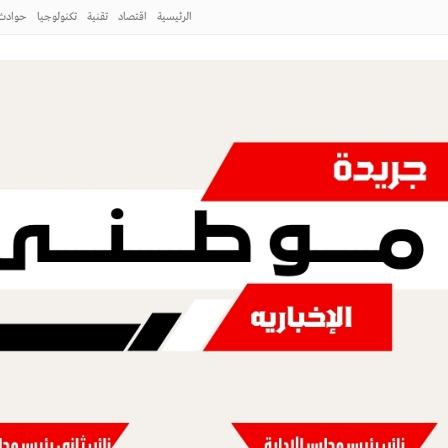
ية إلى الرئيس التشادي
الرئيسية
اقتصاد
تقنية
تكنولوجيا
حوادث
لا_
اء والطاقة المتجددة ،، نريد أن نفهم ونعى
نية وحفلات بالساحل الشمالي
طني