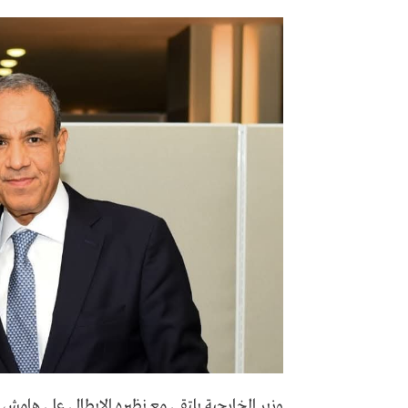
وزير الخارجية يلتقي مع نظيره الإيطالي على هامش أ