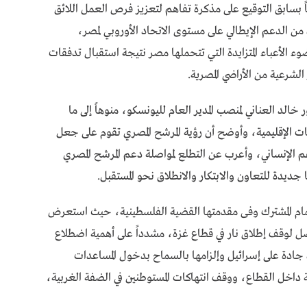
اً بسابق التوقيع على مذكرة تفاهم لتعزيز فرص العمل اللائق
من الدعم الإيطالي على مستوى الاتحاد الأوروبي لمصر،
وء الأعباء المتزايدة التي تتحملها مصر نتيجة استقبال تدفقات
لشرعية من الأراضي المصرية.
الد العناني لمنصب المدير العام لليونسكو، منوهاً إلى ما
 الإقليمية، وأوضح أن رؤية المرشح المصري تقوم على جعل
هم الإنساني، وأعرب عن التطلع لمواصلة دعم المرشح المصري
ا جديدة للتعاون والابتكار والانطلاق نحو المستقبل.
لاهتمام المشترك وفى مقدمتها القضية الفلسطينية، حيث استعرض
ل لوقف إطلاق نار في قطاع غزة، مشدداً على أهمية اضطلاع
ة جادة على إسرائيل وإلزامها بالسماح بدخول المساعدات
ثية داخل القطاع، ووقف انتهاكات المستوطنين في الضفة الغربية،