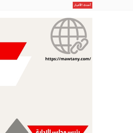
وزير الخارجية يسلم رسالة خطية من السيد رئيس الجمهور
أحدث الأخبار
*الحرب مش أرقام في النشرة* _بقلم: محمود أحمد أبو الع
مكاسب الأعوام السابقة تدفع مزرعة إيرلندية للمشاركة بـ 200 صقر في المزاد الدولي لمزارع إنتاج الصقور
تصريحات غريبة وغير مفهومه تصدر من مسئولى وزارة الكهرب
ونستوعب !!
هايدي البارودي تعود بـ “واحدة غيري” وتستعد لمفاجآت ف
مو