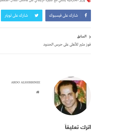
وزير الخارجية يلتقي مع نظيره الإيطالي على هامش أعمال الجمعية 
شارك على فيسبوك
شارك على تويتر
تصفّح
السابق
المقالات
فوز مثير للأهلى على حرس الحدود
ABDO ALSHRBINEE
اترك تعليقاً