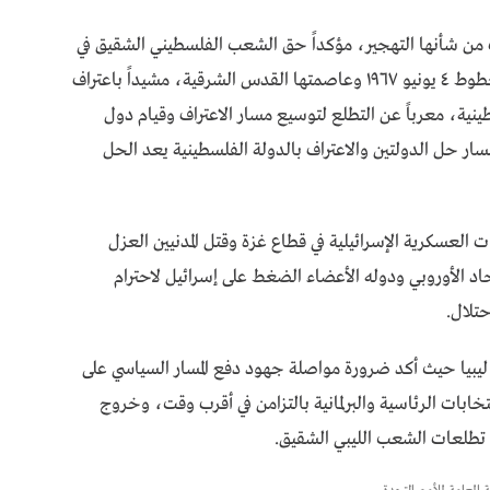
 من شأنها التهجير، مؤكداً حق الشعب الفلسطيني الشقيق في
البقاء على أرضه وتجسيد الدولة الفلسطينية على خطوط ٤ يونيو ١٩٦٧ وعاصمتها القدس الشرقية، مشيداً باعتراف
طينية، معرباً عن التطلع لتوسيع مسار الاعتراف وقيام دول
ار حل الدولتين والاعتراف بالدولة الفلسطينية يعد الحل
العسكرية الإسرائيلية في قطاع غزة وقتل المدنيين العزل
د الأوروبي ودوله الأعضاء الضغط على إسرائيل لاحترام
حتلال.
ليبيا حيث أكد ضرورة مواصلة جهود دفع المسار السياسي على
نتخابات الرئاسية والبرلمانية بالتزامن في أقرب وقت، وخروج
ق تطلعات الشعب الليبي الشقيق.