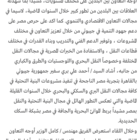
أوجه التعاون بين البلدين على مختلف المستويات، مشيدا بما شهدته
العلاقات بين البلدين من تطور كبير خلال السنوات الماضية، لاسيما في
مجالات التعاون الاقتصادي والتنموي. كما اكد على حرص مصر على
دعم جهود التنمية في جيبوتي من خلال تعزيز التعاون في مختلف
المشروعات ، وتوفير الدعم الفني والتدريب وبناء القدرات في مختلف
قطاعات النقل ، والاستفادة من الخبرات المصرية في مجالات النقل
المختلفة وخصوصاً النقل البحري واللوجستيات والطرق والكباري
من جانبه، أشاد السيد / أحمد علي بري سفير جمهورية جيبوتي
بالقاهرة بتجربة مصر الناجحة في تنفيذ مشروعات البنية التحتية في
كافة مجالات النقل البري والسككي والبحري خلال السنوات القليلة
الماضية والتي تعكس التطور الهائل في مجال البنية التحتية والنقل
بمصر مشيداً بربط الموانئ البحرية والجافة في مصر بشبكة السكك
الحديدية.
وخلال اللقاء استعرض الفريق مهندس / كامل الوزير أوجه التعاون