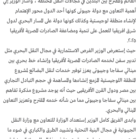
القائم والمقترح بين البلدين في مجالات النقل المختلفة ، وأشار الوزير إلي
أهمية التعاون مع دولة جيبوتى كونها أحد الدول محور الإهتمام
لإنشاء منطقة لوجيستية وكذلك كونها دولة على المسار البحري لدول
شرق افريقيا للعمل على تنمية ومضاعفة الصادرات المصرية لأفريقيا
٢٠٢٥.
حيث إستعرض الوزير الفرص الاستثمارية في مجال النقل البحري مثل
تدبير سفن لخدمه الصادرات المصرية لأفريقيا وإنشاء خط بحري بين
مينائي سفاجا وجيبوتى يعزز توفير خدمات لنقل البضائع لمشروع
المنطقة اللوجيستية المزمع إنشاءها والمساهمة في حجم التبادل التجاري
بين مصر ودول القرن الأفريقيى حيث أنه يوجد مشروع مذكرة تفاهم
بين مينائي سفاجا وجيبوتى مما من شأنه خدمه المقترح وتعزيز التعاون
المينائي والبحري.
وابدى الفريق كامل الوزير إستعداد الوزارة للتعاون مع وزارة النقل
الجيبوتية في مجال البنية التحتية وتشييد الطرق والكباري في ضوء ما