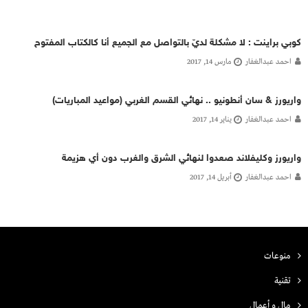
كوبي براينت : لا مشكلة لديّ بالتواصل مع الجميع أنا كالكتاب المفتوح
احمد عبدالغفار
مارس 14, 2017
واريورز & سان أنطونيو .. نهائي القسم الغربي (مواعيد المباريات)
احمد عبدالغفار
يناير 14, 2017
واريورز وكليفلاند صعدوا لنهائي الشرق والغرب دون أي هزيمة
احمد عبدالغفار
أبريل 14, 2017
منوعات
تقنية
مال و أعمال