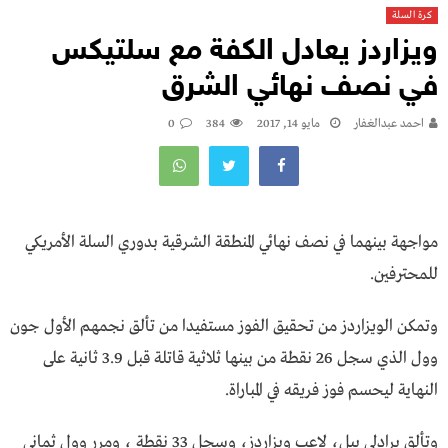
كرة السلة
ويزاردز يعادل الكفة مع سلتيكس
في نصف نهائي الشرق
احمد عبدالغفار
مايو 14, 2017
384
0
مواجهة بينهما في نصف نهائي المنطقة الشرقية بدوري السلة الأمريكي
للمحترفين.
وتمكن الويزاردز من تحقيق الفوز مستفيدا من تألق نجمهم الأول جون
وول الذي سجل 26 نقطة من بينها ثلاثية قاتلة قبل 3.9 ثانية على
النهاية ليحسم فوز فريقه في المباراة.
وتألق برادلي بيل، لاعب ويزاردز، وسجل 33 نقطة ، ومرر وول ثماني