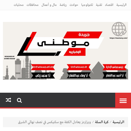
الرئيسية
اقتصاد
تقنية
تكنولوجيا
حوادث
رياضة
مال و أعمال
محافظات
محليات
مراه ومنوعات
منوعات
م
⁄
⁄
الرئيسية
كرة السلة
ويزاردز يعادل الكفة مع سلتيكس في نصف نهائي الشرق