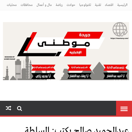
الرئيسية
اقتصاد
تقنية
تكنولوجيا
حوادث
رياضة
مال و أعمال
محافظات
محليات
مراه ومنوعات
منوعات
موطني
عبدالحميد صالح يكتب: السلطة