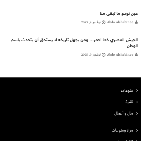
حين نودع ما تبقى منا
Abdo Alshrbinee
نوفمبر 9, 2025
الجيش المصري خط أحمر… ومن يجهل تاريخه لا يستحق أن يتحدث باسم
الوطن
Abdo Alshrbinee
نوفمبر 9, 2025
منوعات
تقنية
مال و أعمال
مراه ومنوعات