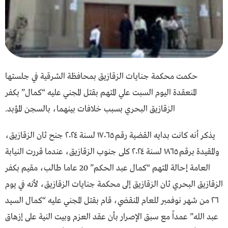
حكمت محكمة جنايات الزقازيق بمحافظة الشرقية في جلستها
المنعقدة اليوم السبت علي المتهم بقتل المجني عليه “كمال” بكفر
الزقازيق البحري بسبب خلافات بينهما، بالسجن المؤبد.
يذكر أنه كانت بدايه القضية رقم ١٧٠٦٥ لسنة ٢٠٢٤ جنح ثان الزقازيق،
والمقيدة برقم ١٨٦٥ لسنة ٢٠٢٤ كلى جنوب الزقازيق، عندما قررت النيابة
العامة إحالة المتهم “كمال عبد الحكم” 20 عاما طالب، مقيم بكفر
الزقازيق البحري ثان الزقازيق إلى محكمة جنايات الزقازيق، لأنه في يوم
٢٦ من شهر نوفمبر للعام المنقضي، قام بقتل المجني عليه “كمال السيد
عبد الله” عمداً مع سبق الإصرار بأن عقد العزم وبيت النية على إزهاق