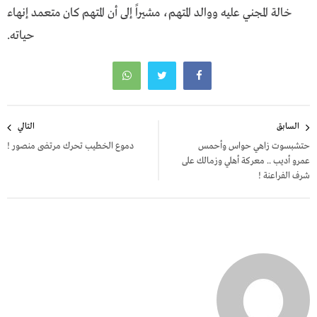
خالة المجني عليه ووالد المتهم، مشيراً إلى أن المتهم كان متعمد إنهاء
حياته.
تصفّح
السابق
التالي
المقالات
حتشبسوت زاهي حواس وأحمس
دموع الخطيب تحرك مرتضى منصور !
عمرو أديب .. معركة أهلي وزمالك على
شرف الفراعنة !