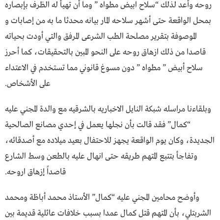
روحه وأعد لذلك “سلاح ابيض مطواه ” وما أن تهيأ له الظرف بإبصاره
بمحل الواقعة حتى أشهر سلاحه المار بيانه محدثا ما به من إصابات و
الموصوفة بتقرير مصلحة الطب الشرعى المرفق والتي أودت بحياته
قاصدا من ذلك ازهاق روحه على النحو المبين بالتحقيقات، كما أحرز
سلاح أبيض ” مطواه ” دون مسوغ قانوني مما تستخدم في الاعتداء
على الأشخاص.
وبلقاءنا مراسله شبكة النايل الاخباريه بالشرقيه مع والدة المجني عليه
“كمال” فقد قالت بأن نجلها يعمل في إحدي مصانع الصالحية
الجديدة، وكان يوم الواقعة يجهز للاحتفال بعيد ميلاده مع أصدقائه،
وتفاجأ بتتبع المتهم طريقه حتى انهال عليه بالطعن وسط الشارع
قاصداً إزهاق اروحه.
وأوضح محامين المجني عليه “كمال” الأستاذ محمد أباظة ومحمد
الشربتلي، بأن المتهم قتل كمال عمدا بسبب خلافات عائلية قديمة بين