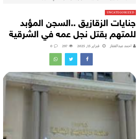
UNCATEGORIZED
جنايات الزقازيق ..السجن المؤبد
للمتهم بقتل نجل عمه في الشرقية
احمد عبدالغفار
فبراير 15, 2025
297
0