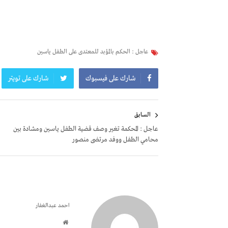
عاجل : الحكم بالمؤبد للمعتدى على الطفل ياسين
شارك على فيسبوك
شارك على تويتر
تصفّح
السابق
المقالات
عاجل : المحكمة تغير وصف قضية الطفل ياسين ومشادة بين
محامي الطفل ووفد مرتضى منصور
احمد عبدالغفار