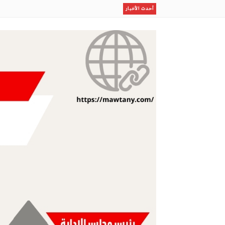
هايدي البارودي تعود بـ “واحدة غيري” وتستعد لمفاجآت ف
أحدث الأخبار
منشآت” تطلق “أسبوع الذكاء الاصطناعي”.. الأحد المقبل
حين يتحدث الظلام… أسرار الثقوب السوداء بين الحقيقة و
مزرعة بولندية: المزاد الدولي لمزارع إنتاج الصقور وجهة تجم
فلسفة الحياة… حين تصبح الحكمة أساس الأسرة
مو