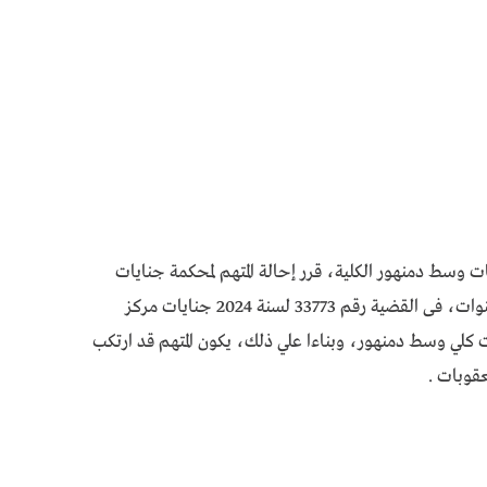
ت وسط دمنهور الكلية، قرر إحالة المتهم لمحكمة جنايات
دمنهور، بتهمة هتك عرض الطفل ياسين.م.ع، 5 سنوات، فى القضية رقم 33773 لسنة 2024 جنايات مركز
مقيدة برقم كلي 1946 لسنة 2024 جنايات كلي وسط دمنهور، وبناءا علي ذلك، يكون المتهم قد ارتكب