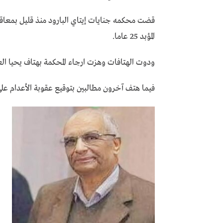
قضت محكمه جنايات إيتاي البارود منذ قليل بمعاقبه
المؤبد 25 عاما.
ودوت الهتافات وهزت ارجاء المحكمة بهتاف يحيا ال
فيما هتف آخرون مطالبين بتوقيع عقوبة الأعدام على