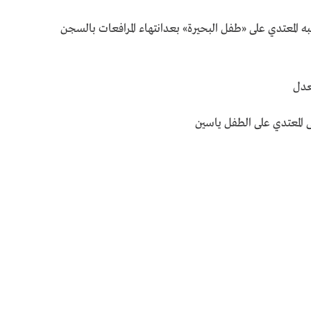
 المعتدي على «طفل البحيرة» بعدانتهاء المرافعات بالسجن
عدل
 المعتدي على الطفل ياسين