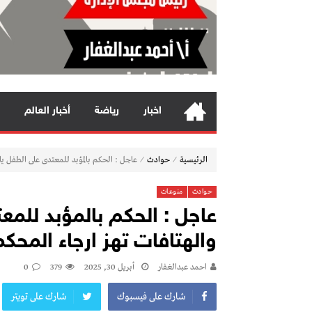
اخبار
رياضة
أخبار العالم
⁄
⁄
الرئيسية
حوادث
عاجل : الحكم بالمؤبد للمعتدى على الطفل يا
حوادث
منوعات
عاجل : الحكم بالمؤبد للم
والهتافات تهز ارجاء المح
احمد عبدالغفار
أبريل 30, 2025
379
0
شارك على فيسبوك
شارك على تويتر