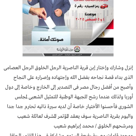
إنزل وشارك وإختار إبن قرية الناصرية الرجل الخلوق الرجل العصامى
الذى بداء قصة نجاحه بفضل الله وإجتهاده وإصراره على النجاح
وأصبح من أفضل رجال مصر فى التصدير إلى الخارج وخاصة إلى دول
أوربا ولذلك عندما رشح للجبهة الوطنية للتمثيل الشعبى لمجلس
الشورى فأحسنوا الأختيار خاصة أن لديه سيرة ذاتيه تحترم جدا جدا
واليوم بقرية الناصرية سوف يعقد المؤتمر المشرف لعائلة شعيب
ومرشحهم الخلوق / محمد إبراهيم شعيب
ووجود قامات مصرية رفيعة المستوى مشاركة فى هذا المؤتمر الحافل