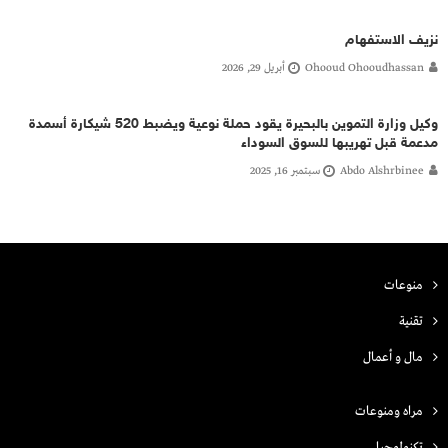
نزيف الاستفهام
Ohooud Ohooudhassan
أبريل 29, 2026
وكيل وزارة التموين بالبحيرة يقود حملة نوعية ويضبط 520 شيكارة أسمدة
مدعمة قبل تهريبها للسوق السوداء
Abdo Alshrbinee
سبتمبر 16, 2025
منوعات
تقنية
مال و أعمال
مراه ومنوعات
تكنولوجيا