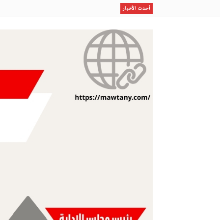
ظلال
أحدث الأخبار
قصيدة (يامركبي)
على وجه ماء
قدر مكتوب
يقبل المساء ..يتهادى
مو