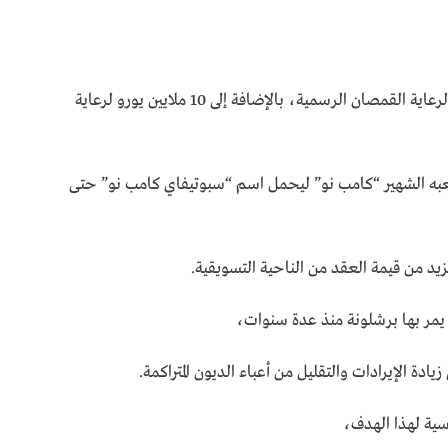
فإن هذه الصفقة تم توقيعها مقابل 65 مليون يورو لرعاية القمصان الرسمية، بالإضافة إلى 10 ملايين يورو لرعاية
 ملعبه الشهير “كامب نو” ليحمل اسم “سبوتيفاي كامب نو” حتى
يد من قيمة العقد من الناحية التسويقية.
ي يمر بها برشلونة منذ عدة سنوات،
دة الإيرادات والتقليل من أعباء الديون المتراكمة.
سية لهذا الهدف،