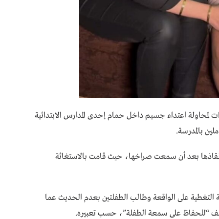
طفلة “ياسمين” البالغة من العمر 7 سنوات لمحاولة اعتداء جسيم داخل حمام إحدى المدارس الابتدائية
ملين بالمدرسة.
ات) من التدخل لإنقاذها بعد أن سمعت صراخها، حيث قامت بالاستغاثة
سة التغطية على الواقعة وطالب الطفلتين بعدم الحديث عما
وقف “للحفاظ على سمعة الطفلة”، حسب تعبيره.