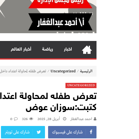
اخبار
رياضة
أخبار العالم
⁄
⁄
الرئيسية
Uncategorized
تعرض طفله لمحاولة اعتداء داخ
UNCATEGORIZED
تعرض طفله لمحاولة اعتدا
كتبت:سوزان عوض
احمد عبدالغفار
أبريل 28, 2025
326
0
شارك على فيسبوك
شارك على تويتر