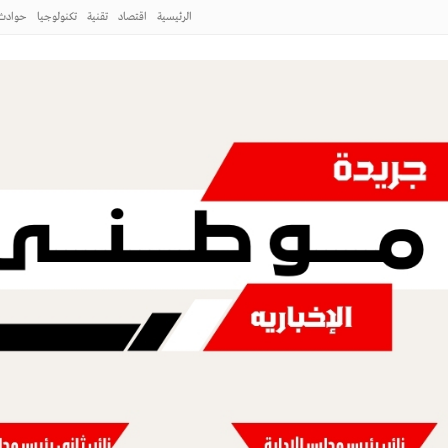
الرئيسية
اقتصاد
تقنية
تكنولوجيا
حوادث
لطائف
 ورشة عمل «كيفية التصوير الميداني»
طني