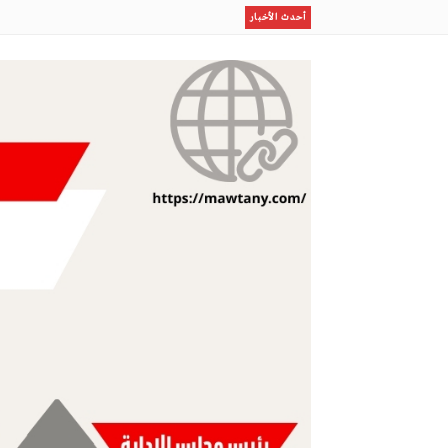
رسمياًرحيل بن رمضان
أحدث الأخبار
إستقبال أسطورى لصلاح بطرابزون
إستثمار الإجازة الصيفية في برامج نوعية لطلاب وطالبات ا
مكتب وزارة البيئة والمياه والزراعة بالعاصمة المقدسة ينفذ
ظلال
مو