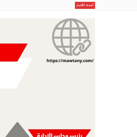
ظلال
أحدث الأخبار
قصيدة (يامركبي)
على وجه ماء
قدر مكتوب
يقبل المساء ..يتهادى
مو