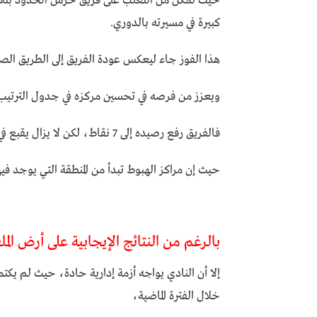
حيث تمكن من التغلب على فريق حرس الحدود بثلاث
كبيرة في مسيرته بالدوري.
هذا الفوز جاء ليعكس عودة الفريق إلى الطريق ال
ويعزز من فرصه في تحسين مركزه في جدول الترتيب 
فالفريق رفع رصيده إلى 7 نقاط، لكن لا يزال يقبع في المركز 19، وهو مركز يُهدد استمراره في الدوري،
حيث إن مراكز الهبوط تبدأ من المنطقة التي يوجد فيها
بالرغم من النتائج الإيجابية على أرض الم
إلا أن النادي يواجه أزمة إدارية حادة، حيث لم يكت
خلال الفترة الماضية،