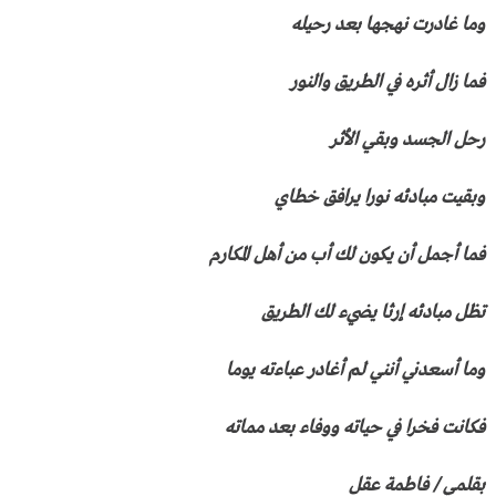
وما غادرت نهجها بعد رحيله
فما زال أثره في الطريق والنور
رحل الجسد وبقي الأثر
وبقيت مبادئه نورا يرافق خطاي
فما أجمل أن يكون لك أب من أهل المكارم
تظل مبادئه إرثا يضيء لك الطريق
وما أسعدني أنني لم أغادر عباءته يوما
فكانت فخرا في حياته ووفاء بعد مماته
بقلمي / فاطمة عقل