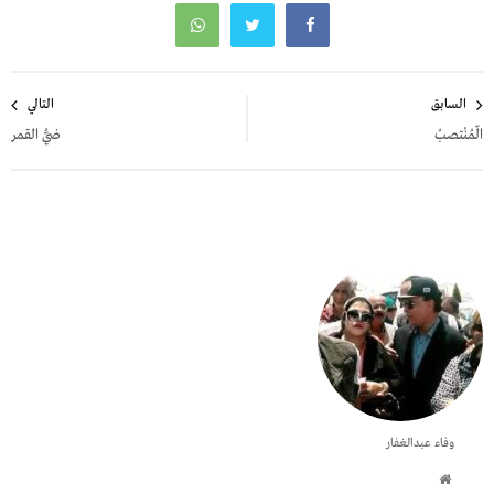
تصفّح
السابق
التالي
المقالات
الّـمُـنْـتـصـبُ
ضيُّ القمر
وفاء عبدالغفار