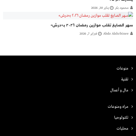
محمود بكر
يناير 30, 2026
سهر الصايغ تقلب موازين رمضان ٢٠٢٦ بـ«درش»
Abdo Alshrbinee
فبراير 7, 2026
منوعات
تقنية
مال و أعمال
مراه ومنوعات
تكنولوجيا
محليات