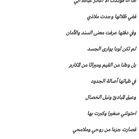
أما أنا فوددت ألا أغادر عباءة أبي
ففي ظلالها وجدت ملاذي
وفي دفئها عرفت معنى السند والأمان
لم تكن ثوبا يوارى الجسد
بل وطنا من القيم وميراثا من المكارم
في طياتها أصالة الجدود
وعبق المبادئ ونبل الخصال
احتوتني صغيرا وكبرت بها
فصارت جزءا من روحي وملامحي