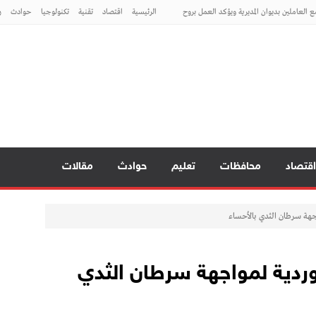
 العاملين بديوان المديرية ويؤكد العمل بروح
الرئيسية
اقتصاد
تقنية
تكنولوجيا
حوادث
ر
امج بناء قدرات شبكه ميسرات الحضانات
يست صحفية وغير مقيدة بجداول النقابة
طني
 العاملين بديوان المديرية ويؤكد العمل بروح
امج بناء قدرات شبكه ميسرات الحضانات
اقتصاد
محافظات
تعليم
حوادث
مقالات
جهة سرطان الثدي بالأحساء
ردية لمواجهة سرطان الثدي