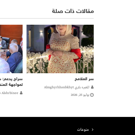
مقالات ذات صلة
سر الملامح
سراج يدعم: 
لمواجهة العن
المغيره بكري Almghyrhhsnbkhyt
 Alshrbinee
يوليو 25, 2026
منوعات