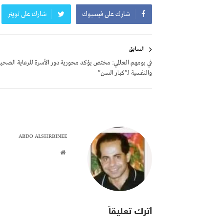
شارك على فيسبوك
شارك على تويتر
تصفّح
السابق
المقالات
في يومهم العالمي: مختص يؤكد محورية دور الأسرة للرعاية الصحية
والنفسية لـ”كبار السن”
ABDO ALSHRBINEE
اترك تعليقاً