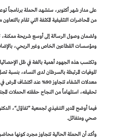
على مدار شهر أكتوبر، ستشهد الحملة برنامجاً توع
من المحاضرات التثقيفية المكثفة التي تقام بالتعا
ولضمان وصول الرسالة إلى أوسع شريحة ممكنة، 
ومؤسسات القطاعين الخاص وغير الربحي، بالإضافة
وتكتسب هذه الجهود أهمية بالغة في ظل الإحصائيات 
معدلات الشفاء تتجاوز 90% عند 
تحقيقه، استلهاماً من النجاح حققته الحملات الم
فيما أوضح المدير التنفيذي لجمعية ”تفاؤل“، الدكت
صحي ومتفائل.
وأكد أن الحملة الحالية تتجاوز مجرد كونها محاضر