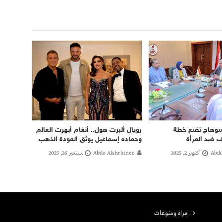
سوهاج تضع خطة
رويال ألبرت هول.. أنغام أبهرت العالم
ف ضد المرأة
وحماده إسماعيل يوثق العودة الذهب
Abdo
أكتوبر 2, 2025
Abdo Alshrbinee
سبتمبر 26, 2025
مراه ومنوعات